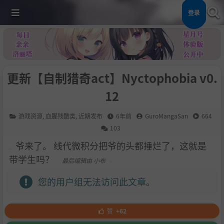
登录
更新【自制猎奇act】Nyctophobia v0.
12
游戏资源
,
血腥残酷类
,
近期发布
6年前
GuroMangaSan
664
103
爷来了。 线代微积分把爷的头都捶烂了，这就是
带学生吗？
最后编辑由 小布
您的用户组无法访问此文章。
赞
+62