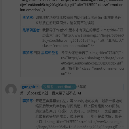
djw1eu8iomh5cbg203g03cdgx.gif" alt="好样的" class="emotion
inn-emotion" />
李梦寒
:
如果增加功能键比较麻烦的话也可以考虑像rr那样把角色
立绘放在游戏画面外，这就两不耽误啦
黑暗朝圣者
:
我指导了作者5个版本才有现在的手感 <img title="亚
历山大" src="http://ww1.sinaimg.cn/large/686ee0
5djw1eu8iliwosmg201e01e74h.gif" alt="亚历山大"
class="emotion inn-emotion" />
李梦寒
回复
黑暗朝圣者
:
各位大佬也辛苦了 <img title="好样的" s
rc="http://ww3.sinaimg.cn/large/686e
e05djw1eu8iomh5cbg203g03cdgx.gif"
alt="好样的" class="emotion inn-emoti
on" />
gungnir丶
投稿者 - contributor
6年前
第一关boss怎么过…我太菜了过不去TAT
李梦寒
:
开场直奔屏幕最右边，等boss的地刺攻击，最后一根地刺
缩回后等大约半秒的时间跳起，踩上横刺跑到boss面前，
跳起连砍两刀（只砍一刀也可以，别勉强），之后回到屏
幕最右边等地刺攻击，循环往复。可能不是最优解，但是
可以用 <img title="好样的" src="http://ww3.sinaimg.c
n/large/686ee05djw1eu8iomh5cbg203g03cdgx.gif" alt