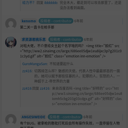
给力不？
回复
ibbbbbb
:
完全木大，都走到可以攻击那里了，还是
没办法看到画面。
kenomo
投稿者 - contributor
6年前
第二关一直卡在枪手那
求资源君桃乐思
投稿者 - contributor
6年前
对啦大佬，不介意给女主起个名字啥的吗？ <img title="
脸红" src
="http://ww2.sinaimg.cn/large/686ee05djw1eu8ijxc3p7g201c0
1c3yd.gif" alt="脸红" class="emotion inn-emotion" />
GuroMangaSan
:
不知道要起什么
zz416
:
切茜娅怎么样？魅惑的天使。代表人性中最最邪恶的一面
的，她可以赋予那些狂暴的人，犯罪的人，狂怒的人，一
种超于上-帝世界的力量
zz416
回复
zz416
:
来自百度百科 <img title="好样的" src="htt
p://ww3.sinaimg.cn/large/686ee05djw1eu8
iomh5cbg203g03cdgx.gif" alt="好样的" clas
s="emotion inn-emotion" />
ANGESIWEIDE
投稿者 - contributor
6年前
有个BUG，被拿枪的憨批打死后会所有操作失效，一直停留在人物