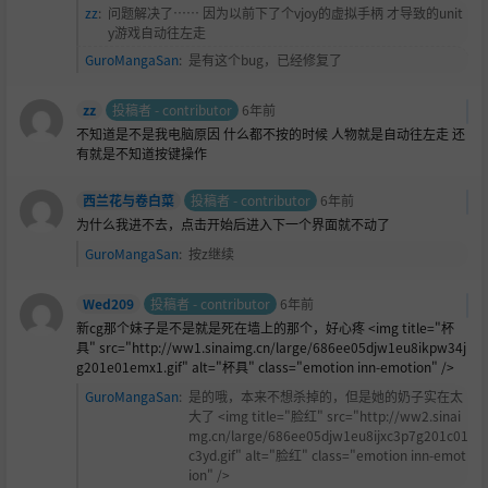
zz
:
问题解决了…… 因为以前下了个vjoy的虚拟手柄 才导致的unit
y游戏自动往左走
GuroMangaSan
:
是有这个bug，已经修复了
zz
投稿者 - contributor
6年前
不知道是不是我电脑原因 什么都不按的时候 人物就是自动往左走 还
有就是不知道按键操作
西兰花与卷白菜
投稿者 - contributor
6年前
为什么我进不去，点击开始后进入下一个界面就不动了
GuroMangaSan
:
按z继续
Wed209
投稿者 - contributor
6年前
新cg那个妹子是不是就是死在墙上的那个，好心疼 <img title="杯
具" src="http://ww1.sinaimg.cn/large/686ee05djw1eu8ikpw34j
g201e01emx1.gif" alt="杯具" class="emotion inn-emotion" />
GuroMangaSan
:
是的哦，本来不想杀掉的，但是她的奶子实在太
大了 <img title="
脸红" src="http://ww2.sinai
mg.cn/large/686ee05djw1eu8ijxc3p7g201c01
c3yd.gif" alt="脸红" class="emotion inn-emot
ion" />