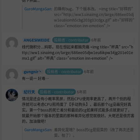
倒下界面...
GuroMangaSan
:
的确有bug，下个版本改。 <img title="好样的"
src="http://ww3.sinaimg.cn/large/686ee05dj
w1eu8iomh5cbg203g03cdgx.gif" alt="好样的"
class="emotion inn-emotion" />
ANGESIWEIDE
投稿者 - contributor
6年前
线代微积分....妈耶，现在想起来都脑壳痛 <img title="杯具" src="h
ttp://ww1.sinaimg.cn/large/686ee05djw1eu8ikpw34jg201e01e
mx1.gif" alt="杯具" class="emotion inn-emotion" />
gungnir丶
投稿者 - contributor
6年前
有一说一 好难…
纪行天
投稿者 - contributor
6年前
情况是还会有小概率黑屏，然后CPU使用率更高了，再开个别的程
序就可以考虑CPU煎鸡蛋了【手动狗头】，最后那个cg没画完好真
实。第一个boss的死亡差分和最后的cg如果样式能多点就更好了，
就最开始那个版本的里面的那种差异化感觉就很好。大佬还是很厉害
的，加油做吧！
GuroMangaSan
:
差异化是啥？boss的cg是挺菜的（改了两次还是
菜，枯了）。