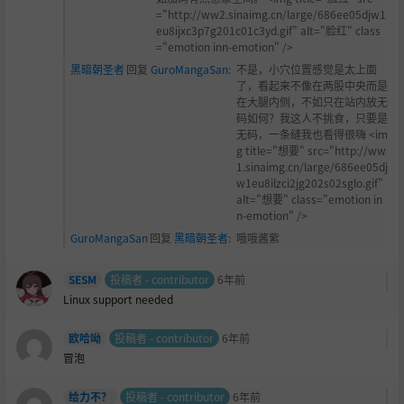
="http://ww2.sinaimg.cn/large/686ee05djw1
eu8ijxc3p7g201c01c3yd.gif" alt="脸红" class
="emotion inn-emotion" />
黑暗朝圣者
回复
GuroMangaSan
:
不是，小穴位置感觉是太上面
了，看起来不像在两股中央而是
在大腿内侧，不如只在站内放无
码如何？我这人不挑食，只要是
无码，一条缝我也看得很嗨 <im
g title="想要" src="http://ww
1.sinaimg.cn/large/686ee05dj
w1eu8ilzci2jg202s02sglo.gif"
alt="想要" class="emotion in
n-emotion" />
GuroMangaSan
回复
黑暗朝圣者
:
哦哦酱紫
SESM
投稿者 - contributor
6年前
Linux support needed
欧哈呦
投稿者 - contributor
6年前
冒泡
给力不？
投稿者 - contributor
6年前