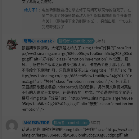
文字幕肯定会做的。
给力不？
:
电脑听到我要把它拿去修了瞬间可以玩你的游戏了，在
第二关那个散弹枪是新敌人吧？貌似和前面那个多眼怪
有关？（期待接下来的剧情ING），突然出现一个CG未
完成吓死我了
萌萌のTokamak~
投稿者 - contributor
6年前
顶着期末做游戏，大佬真是太给力了 <img title="好样的" src="htt
p://ww3.sinaimg.cn/large/686ee05djw1eu8iomh5cbg203g03cd
gx.gif" alt="好样的" class="emotion inn-emotion" /> 设定、画
风、手感在各个版本之间进步也很明显。 卡在两个枪手那儿了。能
不能给个下蹲动作呀，只靠跳真躲不过去 <img title="杯具" src="h
ttp://ww1.sinaimg.cn/large/686ee05djw1eu8ikpw34jg201e01e
mx1.gif" alt="杯具" class="emotion inn-emotion" />。死了若干
回直接回想起被隔壁underparty支配的恐惧。 另外英文剧情对英语
不行的人确实不太友好，还是建议加上中文。学英语也得整个双语字
幕吧 <img title="想要" src="http://ww1.sinaimg.cn/large/686ee
05djw1eu8ilzci2jg202s02sglo.gif" alt="想要" class="emotion inn
-emotion" />
ANGESIWEIDE
投稿者 - contributor
6年前
话说大佬你用啥软件做的 <img title="好样的" src="http://ww3.sin
aimg.cn/large/686ee05djw1eu8iomh5cbg203g03cdgx.gif" alt