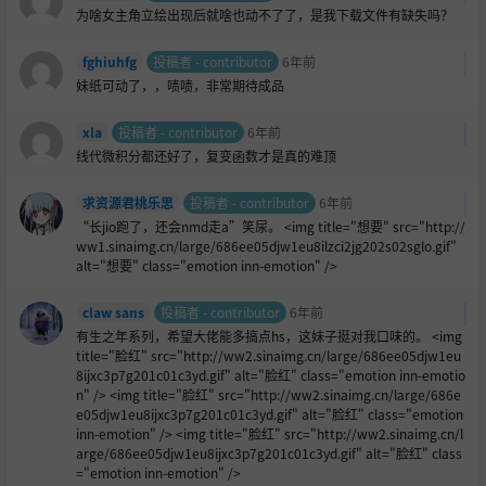
为啥女主角立绘出现后就啥也动不了了，是我下载文件有缺失吗？
fghiuhfg
投稿者 - contributor
6年前
妹纸可动了，，啧啧，非常期待成品
xla
投稿者 - contributor
6年前
线代微积分都还好了，复变函数才是真的难顶
求资源君桃乐思
投稿者 - contributor
6年前
“长jio跑了，还会nmd走a”笑尿。 <img title="想要" src="http://
ww1.sinaimg.cn/large/686ee05djw1eu8ilzci2jg202s02sglo.gif"
alt="想要" class="emotion inn-emotion" />
claw sans
投稿者 - contributor
6年前
有生之年系列，希望大佬能多搞点hs，这妹子挺对我口味的。 <img
title="
脸红" src="http://ww2.sinaimg.cn/large/686ee05djw1eu
8ijxc3p7g201c01c3yd.gif" alt="脸红" class="emotion inn-emotio
n" /> <img title="脸红" src="http://ww2.sinaimg.cn/large/686e
e05djw1eu8ijxc3p7g201c01c3yd.gif" alt="脸红" class="emotion
inn-emotion" /> <img title="脸红" src="http://ww2.sinaimg.cn/l
arge/686ee05djw1eu8ijxc3p7g201c01c3yd.gif" alt="脸红" class
="emotion inn-emotion" />