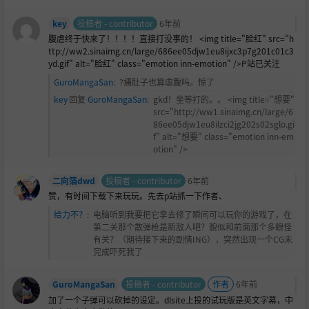
key
投稿者 - contributor
6年前
腹虐终于快来了！！！！直接打没事的！ <img title="
脸红" src="h
ttp://ww2.sinaimg.cn/large/686ee05djw1eu8ijxc3p7g201c01c3
yd.gif" alt="脸红" class="emotion inn-emotion" />P站已关注
GuroMangaSan
:
?捅肚子也算虐腹吗。惊了
key
回复
GuroMangaSan
:
gkd！坐等打的。。 <img title="想要"
src="http://ww1.sinaimg.cn/large/6
86ee05djw1eu8ilzci2jg202s02sglo.gi
f" alt="想要" class="emotion inn-em
otion" />
二向箔dwd
投稿者 - contributor
6年前
赞，有时间下载下来玩玩。先去p站抓一下作者、
给力不？
:
电脑听到我要把它拿去修了瞬间可以玩你的游戏了，在
第二关那个散弹枪是新敌人吧？貌似和前面那个多眼怪
有关？（期待接下来的剧情ING），突然出现一个CG未
完成吓死我了
GuroMangaSan
投稿者 - contributor
作者
6年前
加了一个子弹可以砍掉的设定。dlsite上投的试玩版是英文字幕，中