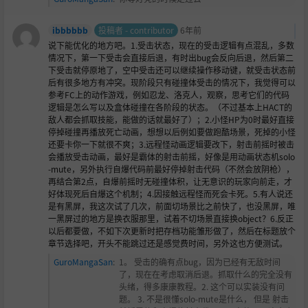
ibbbbbb
投稿者 - contributor
6年前
说下能优化的地方吧。1.受击状态，现在的受击逻辑有点混乱，多数
情况下，第一下受击会直接后退，有时出bug会反向后退，然后第二
下受击就停原地了，空中受击还可以继续操作移动键，就受击状态前
后有很多地方有冲突。现阶段只有碰撞体受击的情况下，我觉得可以
参考FC上的动作游戏，例如忍龙、洛克人，观察，思考它们的代码
逻辑是怎么写以及盒体碰撞在各阶段的状态。（不过基本上HACT的
敌人都会抓取技能，能做的话就最好了）；2.小怪HP为0时最好直接
停掉碰撞再播放死亡动画，想想以后例如要做跑酷场景，死掉的小怪
还要卡你一下就很不爽；3.远程怪动画逻辑要改下，射击前摇时被击
会播放受击动画，最好是霸体的射击前摇，好像是用动画状态机solo
-mute，另外执行自爆代码前最好停掉射击代码（不然会放阴枪），
再结合第2点，自爆前摇时无碰撞体积，让无意识的玩家向前走，才
好体现死后自爆这个机制；4.因接触远程怪而死会卡死。5.有人说还
是有黑屏，我这次试了几次，前面切场景比之前快了，也没黑屏，唯
一黑屏过的地方是换衣服那里，试着不切场景直接换object？6.反正
以后都要做，不如下次更新时把存档功能雏形做了，然后在标题放个
章节选择吧，开头不能跳过还是感觉费时间，另外这也方便测试。
GuroMangaSan
:
1。 受击的确有点bug，因为已经有无敌时间
了，现在在考虑取消后退。抓取什么的完全没有
头绪，得多康康教程。2. 这个可以实装没有问
题。 3. 不是很懂solo-mute是什么， 但是 射击