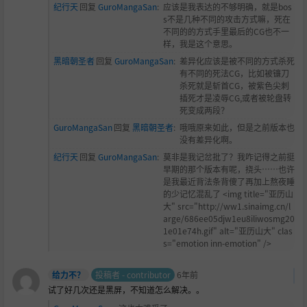
纪行天
回复
GuroMangaSan
:
应该是我表达的不够明确，就是bos
s不是几种不同的攻击方式嘛，死在
不同的的方式手里最后的CG也不一
样，我是这个意思。
黑暗朝圣者
回复
GuroMangaSan
:
差异化应该是被不同的方式杀死
有不同的死法CG，比如被镰刀
杀死就是斩首CG，被紫色尖刺
插死才是凌辱CG,或者被轮盘转
死变成两段？
GuroMangaSan
回复
黑暗朝圣者
:
哦哦原来如此，但是之前版本也
没有差异化啊。
纪行天
回复
GuroMangaSan
:
莫非是我记岔批了？我咋记得之前挺
早期的那个版本有呢，挠头……也许
是我最近背法条背傻了再加上熬夜睡
的少记忆混乱了 <img title="亚历山
大" src="http://ww1.sinaimg.cn/l
arge/686ee05djw1eu8iliwosmg20
1e01e74h.gif" alt="亚历山大" clas
s="emotion inn-emotion" />
给力不？
投稿者 - contributor
6年前
试了好几次还是黑屏，不知道怎么解决。。