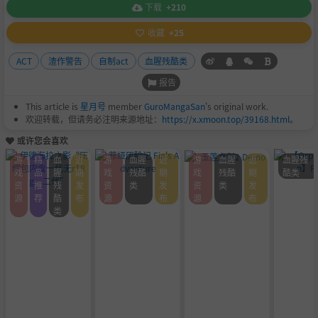
下载
+210
收藏
+25
ACT
渣作警告
自制act
血腥残酷类
报告
This article is
星月号
member
GuroMangaSan
's original work.
欢迎转载，但请务必注明来源地址：
https://x.xmoon.top/39168.html
。
或许您会喜欢
游
精
血
近
游
血腥
近
游
血腥
近
血腥残
戏
品
腥
期
戏
残酷
期
戏
残酷
期
酷类
资
推
残
发
资
类
发
资
类
发
源
荐
酷
布
源
布
源
布
类