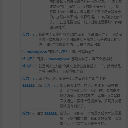
前摇霸体和自爆停射击代码可以实装。4. 这个应
该是怪的tag搞错了，没有跟子弹一个tag。 5.
直接换object可以，但是理论上那个场景是最小
的，加载应该不慢。就很奇怪。 6. 的确要做存档
了，正在想是要做成一线式剧情还是要加个有np
c的避难所。
给力不？
:
我是主人公拿枪那个CG之后下一个画面蓝屏了一下然后
再按一次就看到一个国体的女主角立绘和旁边
红红的痕
迹，图片中间就是黑的，大概是这么回事
GuroMangaSan
回复
给力不？
:
啊，辣是bug了
给力不？
回复
GuroMangaSan
:
那没办法了，等下个版本吧
给力不？
:
就是两天之前那个英文之后就屏幕蓝了一下，然后就黑
屏看不见路了，只听得到声音
给力不？
:
试了好几次，都是在2天之后的蓝屏那里卡的
ibbbbbb
回复
给力不？
:
如果是果体立绘的话，你试下一直往右
走，走到一定程度，然后按E，看看能不
能切场景，多数情况下，黑屏bug只是画
面被遮住，实际上还能操作，多切几次场
景就能有画面了。
给力不？
回复
ibbbbbb
:
我试过，走到另一个场景之后切屏还是没
用，可以切换场景，我都穿好衣服可以攻
击了，可屏幕中间还是黑黑的。