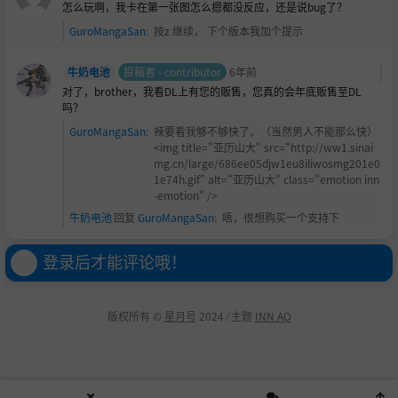
怎么玩啊，我卡在第一张图怎么摁都没反应，还是说bug了？
GuroMangaSan
:
按z 继续， 下个版本我加个提示
牛奶电池
投稿者 - contributor
6年前
对了，brother，我看DL上有您的贩售，您真的会年底贩售至DL
吗？
GuroMangaSan
:
辣要看我够不够快了。（当然男人不能那么快）
<img title="亚历山大" src="http://ww1.sinai
mg.cn/large/686ee05djw1eu8iliwosmg201e0
1e74h.gif" alt="亚历山大" class="emotion inn
-emotion" />
牛奶电池
回复
GuroMangaSan
:
唔，很想购买一个支持下
登录后才能评论哦！
版权所有 ©
星月号
2024 ⁄ 主题
INN AO