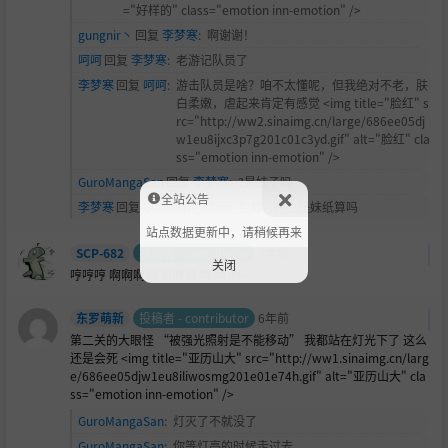
="好样的" class="emotion inn-emotion" />
gungnir丶
回复
李梦寒
:
啊谢谢！
呵呵
回复
李梦寒
:
老游记队员了
李梦寒
回复
呵呵
:
游击队员是啥？咱不太懂呢，但我绝对不老，肤
白柔嫩，虐起来肯定有感觉 <img title="
脸红" s
rc="http://ww2.sinaimg.cn/large/686ee05dj
w1eu8ijxc3p7g201c01c3yd.gif" alt="脸红" cla
ss="emotion inn-emotion" />
GuroMangaSan
回复
李梦寒
:
?是妹子吗
全站公告
李梦寒
回复
GuroMangaSan
:
抱歉，内心是妹纸算吗
站点数据更新中，请稍候再来
SCP-682
投稿者 - contributor
6年前
关闭
哼哼哼 啊啊啊啊 啊啊啊 啊 啊 啊~
东罗萌新
投稿者 - contributor
6年前
第二关的大眼怪 “被强光照射是不能移动” 我都站在灯光下了 这么
还是会死 <img title="亚历山大" src="http://ww1.sinaimg.cn/larg
e/686ee05djw1eu8iliwosmg201e01e74h.gif" alt="亚历山大" cla
ss="emotion inn-emotion" />
GuroMangaSan
:
灯灭了不就没了
GuroMangaSan
:
你等灯亮的时候走过去