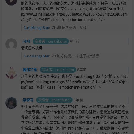
别的我都懂，大大的确很努力，游戏越来越成熟了 只是，咱自己做
的游戏，剧情有必要用英文么。。。 <img title="杯具" src="htt
p://ww1.sinaimg.cn/large/686ee05djw1eu8ikpw34jg201e01em
x1.gif" alt="杯具" class="emotion inn-emotion" />
GuroMangaSan
:
Ghs顺便学英语，多棒
呵呵
投稿者 - contributor
6年前
请问怎么按键
GuroMangaSan
:
Z X加方向键。 卡住了按z就行
撒那特思
投稿者 - contributor
6年前
这作者的游戏简直 牛到让我不得不三连 <img title="吃惊" src="htt
p://ww1.sinaimg.cn/large/686ee05djw1eu8j1vay4ej204h049jrb.
jpg" alt="吃惊" class="emotion inn-emotion" />
李梦寒
投稿者 - contributor
6年前
终于又更新了！好高兴！这次的操作手感，人物立绘真的提升了不止
一个量级啊，好高兴作者采纳了我们的部分建议，感觉这游戏已经慢
慢变得成熟起来了，说不定可以变成神作哦~ ★再提个小建议，角色
立绘很好看啦，但是有遮挡和影响到部分游戏画面，是否可以增加一
个隐藏立绘的功能键（可能作者也已经在做了）。继续期待下次更新
<img title="好样的" src="http://ww3.sinaimg.cn/large/686ee05