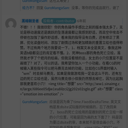
GuroMangaSan
:
这也太难受了
给力不？
回复
GuroMangaSan
:
没事，等你的完成品就行，谢了
黑暗朝圣者
投稿者 - contributor
6年前
不错！！！我很欣慰！你的角色操作手感比之前的版本强太多了，无
论是移动速度还是跳跃的坠落速度都让我感到舒适，而且空中攻击不
停顿也加强了操作舒适感，看来我的指导没有白费，还有修正了黑
屏、优化读盘时间、添加了剧情过场和更加精致的重置立绘也值得称
赞。不过有两个地方我要说一下，1、档案文本全是英文，像我这种
英语b级都没过的肯定看不懂。2、死神boss那的角色死亡立绘，虽
然我才学了个把月的绘画，但我没看错的话，女主的小穴位置是不是
画错了？对了，可以的话，我希望你加入一个小功能，在看CG的时
候输入某些指令可以把马赛克去掉的功能，比如在CG界面时输入
“wm”时去掉马赛克，如果是我做游戏我一定会这么干的，还有左
边的死亡立绘也是，虽然马赛克很小但我仍然想去掉它，因为比起胸
部我更喜欢小穴！ <img title="想要" src="http://ww1.sinaimg.c
n/large/686ee05djw1eu8ilzci2jg202s02sglo.gif" alt="想要" class
="emotion inn-emotion" />
GuroMangaSan
:
应该是因为乘了time.FixedDealtaTime. 英文文
档是发dlsite试玩版的时候搞的，忘了改回来
了。 boss的死亡立绘用的是跟别的死亡立绘一样
的小穴位置，可能是因为画的太下面了？ 码是因
为要过dlsite的审，本来就不是很会画小穴，不
如加码有点想象空间。 <img title="
脸红" src