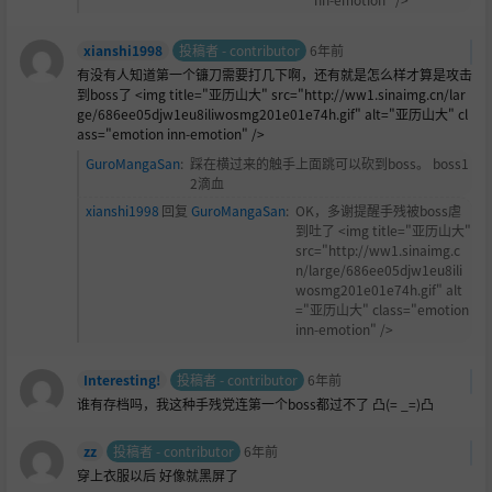
xianshi1998
投稿者 - contributor
6年前
有没有人知道第一个镰刀需要打几下啊，还有就是怎么样才算是攻击
到boss了 <img title="亚历山大" src="http://ww1.sinaimg.cn/lar
ge/686ee05djw1eu8iliwosmg201e01e74h.gif" alt="亚历山大" cl
ass="emotion inn-emotion" />
GuroMangaSan
:
踩在横过来的触手上面跳可以砍到boss。 boss1
2滴血
xianshi1998
回复
GuroMangaSan
:
OK，多谢提醒手残被boss虐
到吐了 <img title="亚历山大"
src="http://ww1.sinaimg.c
n/large/686ee05djw1eu8ili
wosmg201e01e74h.gif" alt
="亚历山大" class="emotion
inn-emotion" />
Interesting!
投稿者 - contributor
6年前
谁有存档吗，我这种手残党连第一个boss都过不了 凸(= _=)凸
zz
投稿者 - contributor
6年前
穿上衣服以后 好像就黑屏了