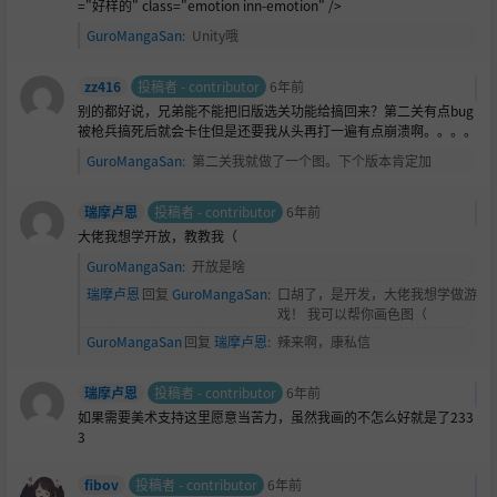
="好样的" class="emotion inn-emotion" />
GuroMangaSan
:
Unity哦
zz416
投稿者 - contributor
6年前
别的都好说，兄弟能不能把旧版选关功能给搞回来？第二关有点bug
被枪兵搞死后就会卡住但是还要我从头再打一遍有点崩溃啊。。。。
GuroMangaSan
:
第二关我就做了一个图。下个版本肯定加
瑞摩卢恩
投稿者 - contributor
6年前
大佬我想学开放，教教我（
GuroMangaSan
:
开放是啥
瑞摩卢恩
回复
GuroMangaSan
:
口胡了，是开发，大佬我想学做游
戏！ 我可以帮你画色图（
GuroMangaSan
回复
瑞摩卢恩
:
辣来啊，康私信
瑞摩卢恩
投稿者 - contributor
6年前
如果需要美术支持这里愿意当苦力，虽然我画的不怎么好就是了233
3
fibov
投稿者 - contributor
6年前