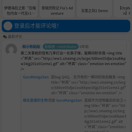
伊德海拉之影“压缩
菲娅历险记 Fia's Ad
【Orpha
玉莲之剑2 Demo
包内含一代无r18
venture
n】Fa
g，二代”
登录后才能评论哦！
最新评论
和小布贴贴
投稿者 - contributor
6年前
第二关拿枪的怪有几率打出一长串子弹，能瞬间秒杀我 <img title
="杯具" src="http://ww1.sinaimg.cn/large/686ee05djw1eu8ikp
w34jg201e01emx1.gif" alt="杯具" class="emotion inn-emotion"
/>
GuroMangaSan
:
是bug QAQ。 在开枪的一瞬间砍他会触发 <img
title="杯具" src="http://ww1.sinaimg.cn/larg
e/686ee05djw1eu8ikpw34jg201e01emx1.gif"
alt="杯具" class="emotion inn-emotion" />
硫化氢做的生物
回复
GuroMangaSan
:
直接作为怪物最后的自卫 <
img title="杯具" src="htt
p://ww1.sinaimg.cn/larg
e/686ee05djw1eu8ikpw3
4jg201e01emx1.gif" alt
="杯具" class="emotion i
nn-emotion" />